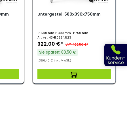
00mm
Untergestell 580x390x750mm
B: 580 mm T: 390 mm H: 750 mm
Artikel: 43HI.0224.823
322,00 €*
UVP 402,50 €*
Sie sparen: 80,50 €
Kunden-
(386,40 € inkl. MwSt.)
service