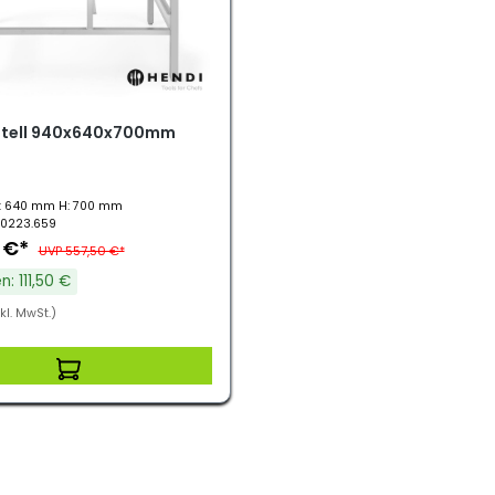
stell 940x640x700mm
T: 640 mm H: 700 mm
I.0223.659
 €*
UVP 557,50 €*
n: 111,50 €
kl. MwSt.)