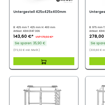
Untergestell 425x425x400mm
Unterges
B: 425 mm T: 425 mm H: 400 mm
B: 975 mm T
Artikel: 43HI.0147.306
Artikel: 43HI
143,60 €*
278,00
UVP 179,50 €*
Sie sparen: 35,90 €
Sie spar
(172,32 € inkl. MwSt.)
(333,60 € in