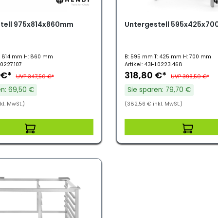
tell 975x814x860mm
Untergestell 595x425x7
: 814 mm H: 860 mm
B: 595 mm T: 425 mm H: 700 mm
.0227.107
Artikel: 43HI.0223.468
 €*
318,80 €*
UVP 347,50 €*
UVP 398,50 €*
en: 69,50 €
Sie sparen: 79,70 €
kl. MwSt.)
(382,56 € inkl. MwSt.)