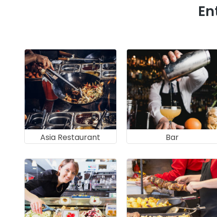
En
Asia Restaurant
Bar