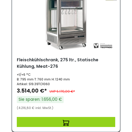
Fleischkühlschrank, 275 ltr., Statische
Kühlung, Meat-276
+1/+6 °C
B: 795 mm T: 760 mm H: 1240 mm
Artikel: S19.39TO1060
3.514,00 €*
UVP 5.170,00 €*
Sie sparen: 1.656,00 €
(4.216,80 € inkl. MwSt.)