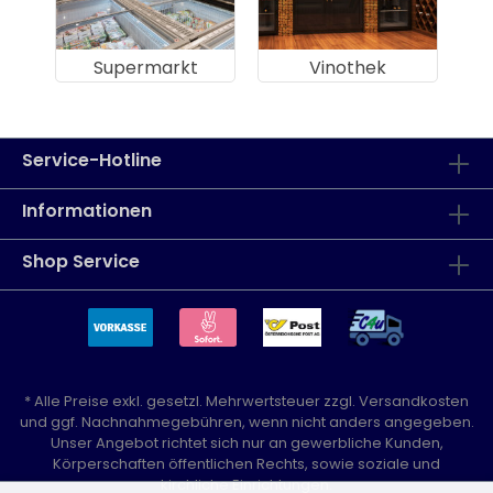
Supermarkt
Vinothek
Service-Hotline
Informationen
Shop Service
* Alle Preise exkl. gesetzl. Mehrwertsteuer zzgl.
Versandkosten
und ggf. Nachnahmegebühren, wenn nicht anders angegeben.
Unser Angebot richtet sich nur an gewerbliche Kunden,
Körperschaften öffentlichen Rechts, sowie soziale und
kirchliche Einrichtungen.