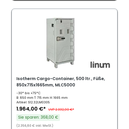
Isotherm Cargo-Container, 500 ltr., Füße,
850x715x1665mm, MLC5000
-30° bis +75°C
B: 850 mm T: 715 mm H: 1665 mm
Artikel: S12.32LM0305
1.964,00 €*
UVP 2.332,00 €*
Sie sparen: 368,00 €
(2.356,80 € inkl. MwSt.)