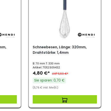
5mm,
Schneebesen, Länge: 320mm,
Drahtstärke: 1,4mm
B: 70 mm T: 330 mm
Artikel: 71312.509432
4,80 €*
UVP 5,50 €*
Sie sparen: 0,70 €
(5,76 € inkl. MwSt.)