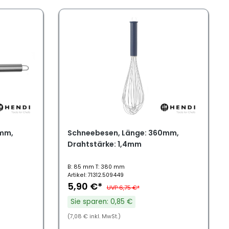
0mm,
Schneebesen, Länge: 360mm,
Drahtstärke: 1,4mm
B: 85 mm T: 380 mm
Artikel: 71312.509449
5,90 €*
UVP 6,75 €*
Sie sparen: 0,85 €
(7,08 € inkl. MwSt.)