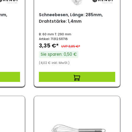
mm,
Schneebesen, Länge: 285mm,
Drahtstärke: 1,4mm
B: 60 mm T: 290 mm
Artikel: 71312.511718
3,35 €*
UVP 3,85 €*
Sie sparen: 0,50 €
(4,02 € inkl. MwSt.)