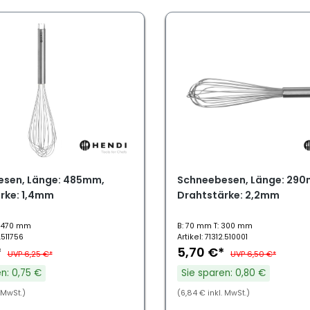
sen, Länge: 485mm,
Schneebesen, Länge: 29
rke: 1,4mm
Drahtstärke: 2,2mm
: 470 mm
B: 70 mm T: 300 mm
.511756
Artikel: 71312.510001
*
5,70 €*
UVP 6,25 €*
UVP 6,50 €*
n: 0,75 €
Sie sparen: 0,80 €
. MwSt.)
(6,84 € inkl. MwSt.)