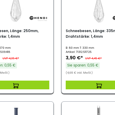
sen, Länge: 250mm,
Schneebesen, Länge: 335
rke: 1,4mm
Drahtstärke: 1,4mm
 270 mm
B: 80 mm T: 330 mm
2.509418
Artikel: 71312.511725
*
3,90 €*
UVP 4,35 €*
UVP 4,45 €*
n: 0,55 €
Sie sparen: 0,55 €
. MwSt.)
(4,68 € inkl. MwSt.)