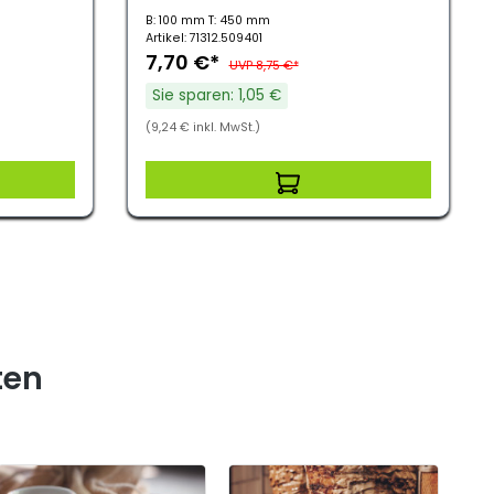
B: 100 mm T: 450 mm
Artikel: 71312.509401
7,70 €*
UVP 8,75 €*
Sie sparen: 1,05 €
(9,24 € inkl. MwSt.)
ten