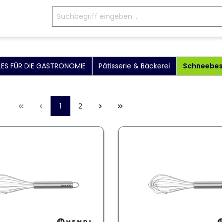
LES FÜR DIE GASTRONOMIE
Pâtisserie & Bäckerei
Schneebe
1
2