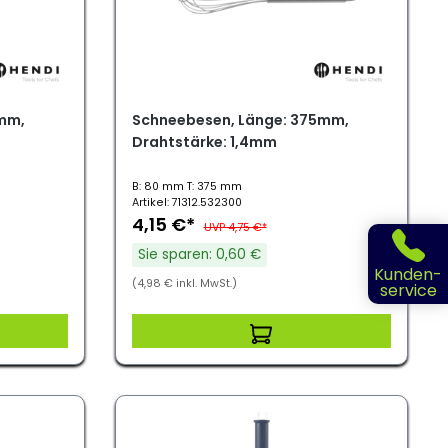
mm,
Schneebesen, Länge: 375mm,
Drahtstärke: 1,4mm
B: 80 mm T: 375 mm
Artikel: 71312.532300
4,15 €*
UVP 4,75 €*
Sie sparen: 0,60 €
Kunden-
(4,98 € inkl. MwSt.)
service