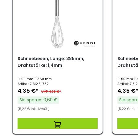
Schneebesen, Länge: 385mm,
Schneebe
Drahtstärke: 1,4mm
Drahtstä
B: 90 mm T: 380 mm
B: 50 mm T:
Artikel: 71312.511732
Artikel: 713
4,35 €*
4,35 €
UVP 4,95 €*
Sie sparen: 0,60 €
Sie spare
(5,22 € inkl. MwSt.)
(5,22 € inkl