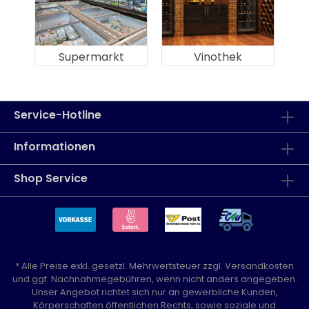
Supermarkt
Vinothek
Service-Hotline
Informationen
Shop Service
* Alle Preise exkl. gesetzl. Mehrwertsteuer zzgl.
Versandkosten
und ggf. Nachnahmegebühren, wenn nicht anders angegeben.
Unser Angebot richtet sich nur an gewerbliche Kunden,
Körperschaften öffentlichen Rechts, sowie soziale und