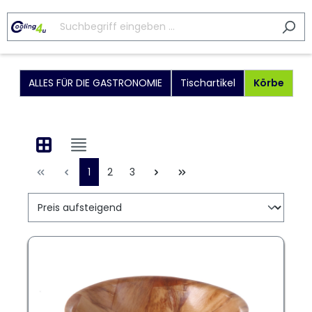
ALLES FÜR DIE GASTRONOMIE
Tischartikel
Körbe
1
2
3