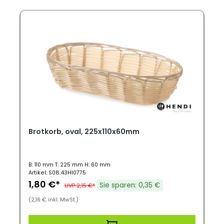
Brotkorb, oval, 225x110x60mm
B: 110 mm T: 225 mm H: 60 mm
Artikel: S08.43HI0775
1,80 €*
Sie sparen: 0,35 €
UVP 2,15 €*
(2,16 € inkl. MwSt.)