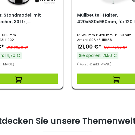
r, Standmodell mit
Müllbeutel-Halter,
her, 33 ltr.,
420x580x960mm, für 120 lt
60mm
Müllbeutel
H: 660 mm
B: 580 mm T: 420 mm H: 960 mm
.43HI1902
Artikel: S08.43HI1888
€*
121,00 €*
UVP 98,50 €*
UVP 142,50 €*
n: 14,70 €
Sie sparen: 21,50 €
l. MwSt.)
(145,20 € inkl. MwSt.)
tdecken Sie unsere Themenwel