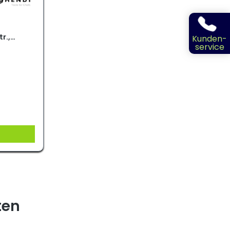
r.,
Kunden-
service
ten