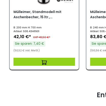
Mülleimer, Standmodell mit
Mülleime
Aschenbecher, 15 ltr.,
Aschenbec
ø200x700mm
ø240x6
B: 200 mm H: 700 mm
B: 240 mm 
Artikel: S08.43HI1901
Artikel: S08
42,10 €*
83,80 
UVP 49,50 €*
Sie sparen: 7,40 €
Sie spare
(50,52 € inkl. MwSt.)
(100,56 € ink
En