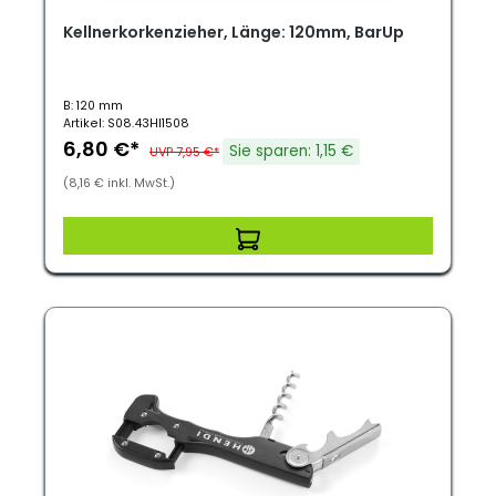
Kellnerkorkenzieher, Länge: 120mm, BarUp
B: 120 mm
Artikel: S08.43HI1508
6,80 €*
Sie sparen: 1,15 €
UVP 7,95 €*
(8,16 € inkl. MwSt.)