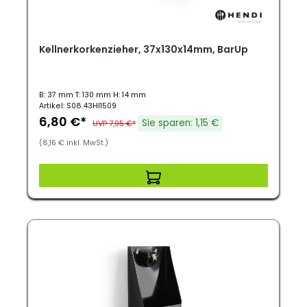
Kellnerkorkenzieher, 37x130x14mm, BarUp
B: 37 mm T: 130 mm H: 14 mm
Artikel: S08.43HI1509
6,80 €*
Sie sparen: 1,15 €
UVP 7,95 €*
(8,16 € inkl. MwSt.)