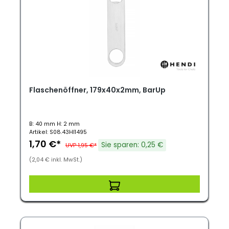
Flaschenöffner, 179x40x2mm, BarUp
B: 40 mm H: 2 mm
Artikel: S08.43HI1495
1,70 €*
Sie sparen: 0,25 €
UVP 1,95 €*
(2,04 € inkl. MwSt.)