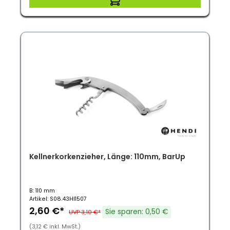
Kellnerkorkenzieher, Länge: 110mm, BarUp
B: 110 mm
Artikel: S08.43HI1507
2,60 €*
Sie sparen: 0,50 €
UVP 3,10 €*
(3,12 € inkl. MwSt.)