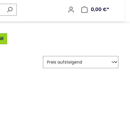
0,00 €*
ll