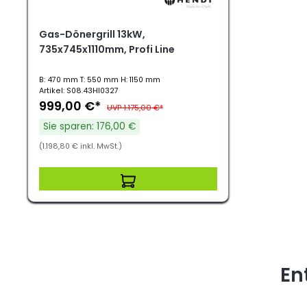
Gas-Dönergrill 13kW,
735x745x1110mm, Profi Line
B: 470 mm T: 550 mm H: 1150 mm
Artikel: S08.43HI0327
999,00 €*
UVP 1.175,00 €*
Sie sparen: 176,00 €
(1.198,80 € inkl. MwSt.)
En