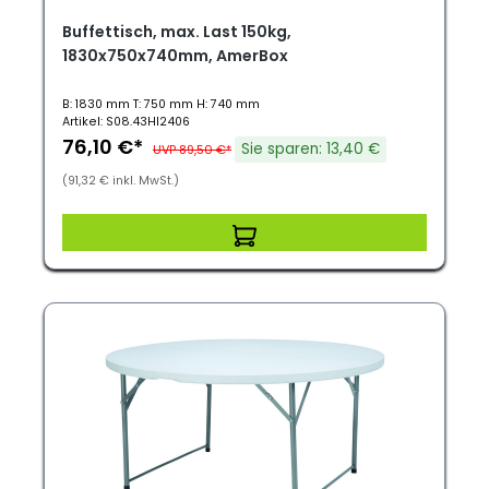
Buffettisch, max. Last 150kg,
1830x750x740mm, AmerBox
B: 1830 mm T: 750 mm H: 740 mm
Artikel: S08.43HI2406
76,10 €*
Sie sparen: 13,40 €
UVP 89,50 €*
(91,32 € inkl. MwSt.)