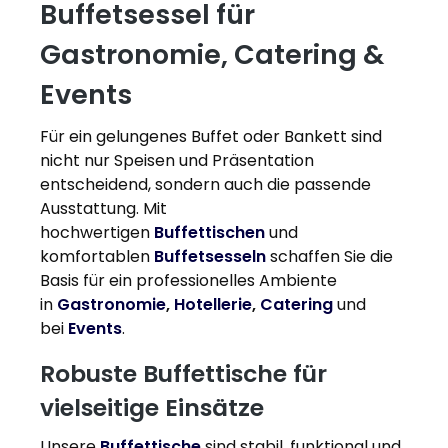
Buffetsessel für
Gastronomie, Catering &
Events
Für ein gelungenes Buffet oder Bankett sind
nicht nur Speisen und Präsentation
entscheidend, sondern auch die passende
Ausstattung. Mit
hochwertigen
Buffettischen
und
komfortablen
Buffetsesseln
schaffen Sie die
Basis für ein professionelles Ambiente
in
Gastronomie
,
Hotellerie
,
Catering
und
bei
Events
.
Robuste Buffettische für
vielseitige Einsätze
Unsere
Buffettische
sind stabil, funktional und